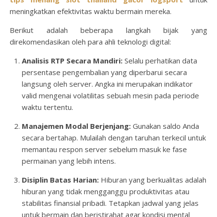
meningkatkan efektivitas waktu bermain mereka.
Berikut adalah beberapa langkah bijak yang
direkomendasikan oleh para ahli teknologi digital:
Analisis RTP Secara Mandiri:
Selalu perhatikan data
persentase pengembalian yang diperbarui secara
langsung oleh server. Angka ini merupakan indikator
valid mengenai volatilitas sebuah mesin pada periode
waktu tertentu.
Manajemen Modal Berjenjang:
Gunakan saldo Anda
secara bertahap. Mulailah dengan taruhan terkecil untuk
memantau respon server sebelum masuk ke fase
permainan yang lebih intens.
Disiplin Batas Harian:
Hiburan yang berkualitas adalah
hiburan yang tidak mengganggu produktivitas atau
stabilitas finansial pribadi. Tetapkan jadwal yang jelas
untuk bermain dan beristirahat agar kondisi mental