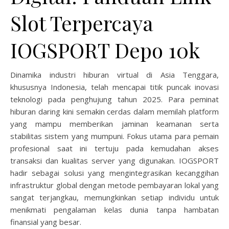
Slot Terpercaya
IOGSPORT Depo 10k
Dinamika industri hiburan virtual di Asia Tenggara,
khususnya Indonesia, telah mencapai titik puncak inovasi
teknologi pada penghujung tahun 2025. Para peminat
hiburan daring kini semakin cerdas dalam memilah platform
yang mampu memberikan jaminan keamanan serta
stabilitas sistem yang mumpuni. Fokus utama para pemain
profesional saat ini tertuju pada kemudahan akses
transaksi dan kualitas server yang digunakan. IOGSPORT
hadir sebagai solusi yang mengintegrasikan kecanggihan
infrastruktur global dengan metode pembayaran lokal yang
sangat terjangkau, memungkinkan setiap individu untuk
menikmati pengalaman kelas dunia tanpa hambatan
finansial yang besar.