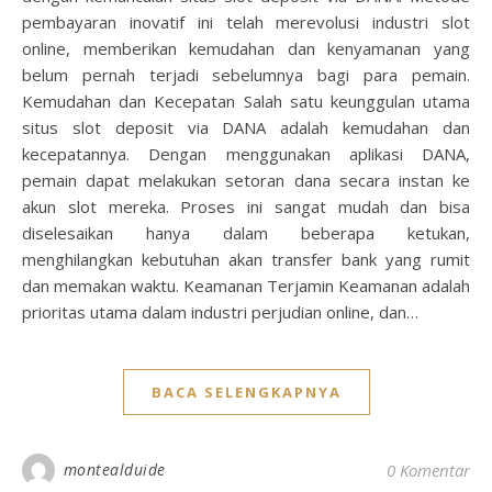
pembayaran inovatif ini telah merevolusi industri slot
online, memberikan kemudahan dan kenyamanan yang
belum pernah terjadi sebelumnya bagi para pemain.
Kemudahan dan Kecepatan Salah satu keunggulan utama
situs slot deposit via DANA adalah kemudahan dan
kecepatannya. Dengan menggunakan aplikasi DANA,
pemain dapat melakukan setoran dana secara instan ke
akun slot mereka. Proses ini sangat mudah dan bisa
diselesaikan hanya dalam beberapa ketukan,
menghilangkan kebutuhan akan transfer bank yang rumit
dan memakan waktu. Keamanan Terjamin Keamanan adalah
prioritas utama dalam industri perjudian online, dan…
BACA SELENGKAPNYA
montealduide
0 Komentar