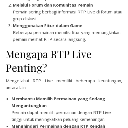
Melalui Forum dan Komunitas Pemain
Pemain sering berbagi informasi RTP Live di forum atau
grup diskusi.
Menggunakan Fitur dalam Game
Beberapa permainan memiliki fitur yang memungkinkan
pemain melihat RTP secara langsung.
Mengapa RTP Live
Penting?
Mengetahui RTP Live memiliki beberapa keuntungan,
antara lain:
Membantu Memilih Permainan yang Sedang
Menguntungkan
Pemain dapat memilih permainan dengan RTP Live
tinggi untuk meningkatkan peluang kemenangan.
Menghindari Permainan dengan RTP Rendah