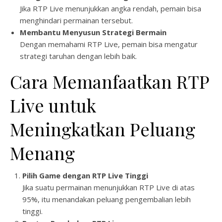
Jika RTP Live menunjukkan angka rendah, pemain bisa
menghindari permainan tersebut.
Membantu Menyusun Strategi Bermain
Dengan memahami RTP Live, pemain bisa mengatur
strategi taruhan dengan lebih baik.
Cara Memanfaatkan RTP
Live untuk
Meningkatkan Peluang
Menang
Pilih Game dengan RTP Live Tinggi
Jika suatu permainan menunjukkan RTP Live di atas
95%, itu menandakan peluang pengembalian lebih
tinggi.