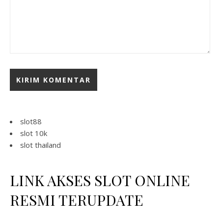
slot88
slot 10k
slot thailand
LINK AKSES SLOT ONLINE
RESMI TERUPDATE