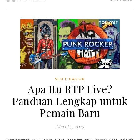
SLOT GACOR
Apa Itu RTP Live?
Panduan Lengkap untuk
Pemain Baru
Maret 3, 2025
Pengertian RTP Live RTP (Return to Player) Live adalah