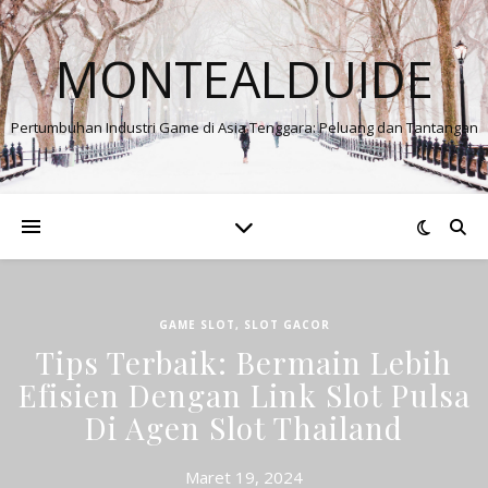
MONTEALDUIDE
Pertumbuhan Industri Game di Asia Tenggara: Peluang dan Tantangan
GAME SLOT
,
SLOT GACOR
Tips Terbaik: Bermain Lebih
Efisien Dengan Link Slot Pulsa
Di Agen Slot Thailand
Maret 19, 2024