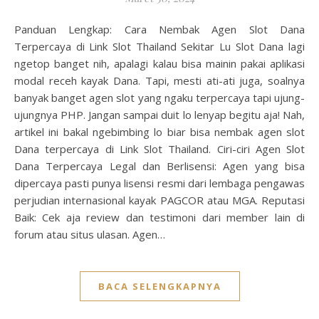
Panduan Lengkap: Cara Nembak Agen Slot Dana
Terpercaya di Link Slot Thailand Sekitar Lu Slot Dana lagi
ngetop banget nih, apalagi kalau bisa mainin pakai aplikasi
modal receh kayak Dana. Tapi, mesti ati-ati juga, soalnya
banyak banget agen slot yang ngaku terpercaya tapi ujung-
ujungnya PHP. Jangan sampai duit lo lenyap begitu aja! Nah,
artikel ini bakal ngebimbing lo biar bisa nembak agen slot
Dana terpercaya di Link Slot Thailand. Ciri-ciri Agen Slot
Dana Terpercaya Legal dan Berlisensi: Agen yang bisa
dipercaya pasti punya lisensi resmi dari lembaga pengawas
perjudian internasional kayak PAGCOR atau MGA. Reputasi
Baik: Cek aja review dan testimoni dari member lain di
forum atau situs ulasan. Agen…
BACA SELENGKAPNYA