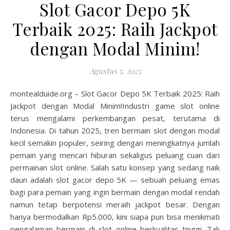
Slot Gacor Depo 5K
Terbaik 2025: Raih Jackpot
dengan Modal Minim!
Agustus 5, 2025
montealduide.org – Slot Gacor Depo 5K Terbaik 2025: Raih
Jackpot dengan Modal Minim!Industri game slot online
terus mengalami perkembangan pesat, terutama di
Indonesia. Di tahun 2025, tren bermain slot dengan modal
kecil semakin populer, seiring dengan meningkatnya jumlah
pemain yang mencari hiburan sekaligus peluang cuan dari
permainan slot online. Salah satu konsep yang sedang naik
daun adalah slot gacor depo 5K — sebuah peluang emas
bagi para pemain yang ingin bermain dengan modal rendah
namun tetap berpotensi meraih jackpot besar. Dengan
hanya bermodalkan Rp5.000, kini siapa pun bisa menikmati
pengalaman bermain di slot online berkualitas tinggi. Tak