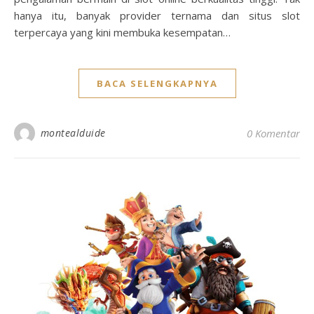
hanya itu, banyak provider ternama dan situs slot
terpercaya yang kini membuka kesempatan…
BACA SELENGKAPNYA
montealduide
0 Komentar