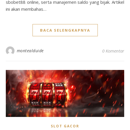
sbobet88 online, serta manajemen saldo yang bijak. Artikel
ini akan membahas…
BACA SELENGKAPNYA
montealduide
0 Komentar
SLOT GACOR